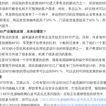
提到的，供应链的变化是推动RFID进入零售业的驱动力之一。供应链的
市场和不断变化和不可预测的客户需求。对此，李总认为，RFID技术可
里，李老师也给笔者举了一个例子，来说明RFID的应用能给企业带来多大的效果
ID部署后，商品发货准确率提高了50% %，门店收货速度提高了60% %，
的提升。
FID产业蓬勃发展，未来在哪里？
零售业的发展，越来越多的零售企业开始关注RFID产品。目前，许多海外
提前拥抱RFID，享受数字化带来的红利。小船转过身来，给了他们一个更
，RFID的小型化和多样化应用也是该行业的明显趋势之一。客户希望RF
分析等方向做了很多探索，积累了很多成功的案例。
G也是RFID领域一个非常重要的趋势。随着各国碳峰值和碳中和目标的发
常重视可持续发展。现在新建的RFID工厂都是专门为环保而设计的，并应
宝店RFID标签的理论回收率可以达到94% %，可以达到可持续发展的标准
要
RFID市场，宝典认为，公司有望2023年达到30亿个超高频RFID
析等功能融入方案，帮助零售企业安全合规经营，打造高效管理、愉悦购
023 RFID无源物联网白皮书及生态系列报告》目前正在紧锣密鼓的
你想参与研究，你可以点击
《2023 RFID无源物联网白皮书及生态系列报
看2022 RFID无源物联网报告，可以点击
中国RFID无源物联网市场研究报告 (