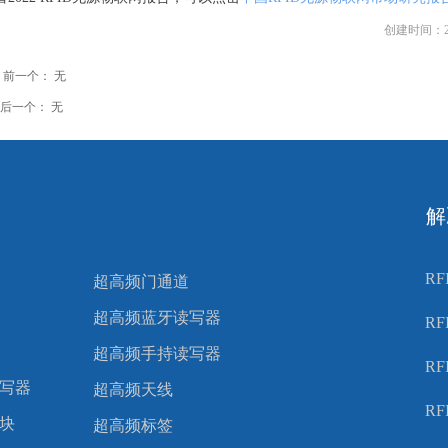
创建时间：
前一个：
无
后一个：
无
解
R
超高频门通道
超高频蓝牙读写器
R
超高频手持读写器
R
写器
超高频天线
R
块
超高频标签