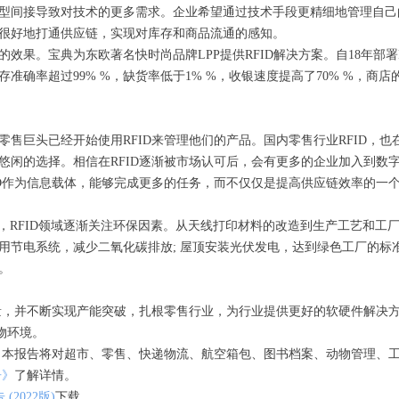
转型间接导致对技术的更多需求。企业希望通过技术手段更精细地管理自
以很好地打通供应链，实现对库存和商品流通的感知。
。宝典为东欧著名快时尚品牌LPP提供RFID解决方案。自18年部署RFID
库存准确率超过99% %，缺货率低于1% %，收银速度提高了70% %，商
零售巨头已经开始使用RFID来管理他们的产品。国内零售行业RFID
悠闲的选择。相信在RFID逐渐被市场认可后，会有更多的企业加入到数
ID作为信息载体，能够完成更多的任务，而不仅仅是提高供应链效率的一
展，RFID领域逐渐关注环保因素。从天线打印材料的改造到生产工艺和工
用节电系统，减少二氧化碳排放; 屋顶安装光伏发电，达到绿色工厂的标准
。
标签出货量，并不断实现产能突破，扎根零售行业，为行业提供更好的软硬件
物环境。
研究中。本报告将对超市、零售、快递物流、航空箱包、图书档案、动物管理
告》
了解详情。
2022版)
下载。