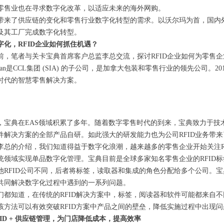
零售业也在寻求数字化改革，以适应未来的海外网购。
带来了供应链的变化和零售行业数字化转型的需求。以沃尔玛为首，国内外
及其工厂完成数字化转型。
字化，RFID企业如何抓住机遇？
前，笔者与关卡宝典首席客户总监李总交流，探讨RFID企业如何为零售
odian是CCL集团 (SIA) 的子公司，是加拿大包装和零售行业的领先公
时代的智慧零售解决方案。
，宝典在EAS领域积累了多年。随着数字零售时代的到来，宝典致力于技术
件解决方案的全部产品自研。如此强大的研发能力也为公司RFID业务带
李总的介绍，我们知道得益于数字化浪潮，越来越多的零售企业开始关注RFI
统领域实现单品数字化管理。宝典目前是全球多家知名零售企业的RFID
他RFID公司不同，后者将标签，读取器和集成的角色分配给多个公司。
共同解决数字化过程中遇到的一系列问题。
们都知道，在传统的RFID解决方案中，标签，阅读器和软件可能都来自
该方法可以有效突破RFID方案中产品之间的壁垒，降低实施过程中出现
FID + 供应链管理，为门店降低成本，提高效率