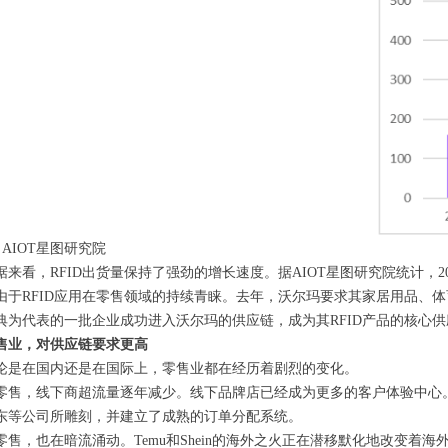
 AIOT星图研究院
据来看，RFID出货量保持了强劲的增长速度。据AIOT星图研究院统计，202
由于RFID应用在零售领域的持续青睐。去年，沃尔玛要求其家居用品、体
典为代表的一批企业成功进入沃尔玛的供应链，成为其RFID产品的核心
售业，对供应链要求更高
论是在国内还是在国际上，零售业都在经历着剧烈的变化。
零售，线下商超流量逐年减少。线下品牌店已经成为更多的客户体验中心
东等公司所雕刻，并建立了成熟的订单分配系统。
零售，也在暗流涌动。Temu和Shein的海外之火正在潜移默化地改