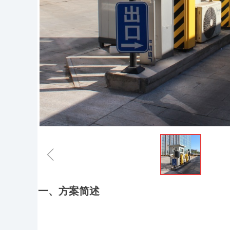
ꁆ
一、方案简述