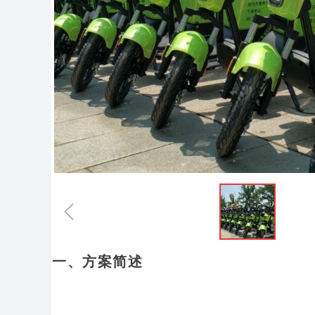
ꁆ
一、方案简述